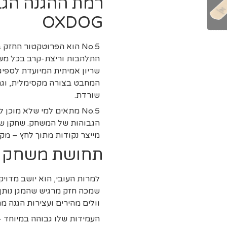
רמת ההגנה הגב
OXDOG
No.5 הוא הפרוטקטור החזק
התלהבות וריצת-קרב בכל מש
שריון אמיתית המיועדת לספיג
המחבט בצורה מקסימלית, וגם
שורדת.
No.5 מתאים למי שלא מוכן
הגבוהות של המשחק. שחקן שמב
מייצר נקודות מתוך לחץ – מ
תחושת משחק מ
למרות העובי, הוא יושב מדוי
שמכה חזק מרגיש שהמגן נותן 
וולים מהירים ועצירות הגנה מר
העמידות שלו גבוהה במיוחד –