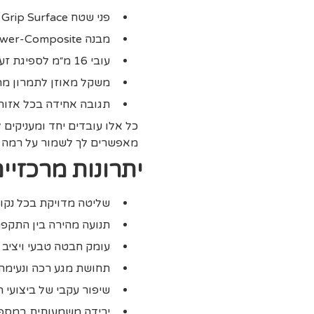
פני שטח Grip Surface לאחיזה משופרת
מבנה Power-Composite לשמירה על יציבות
עובי 16 מ״מ לספיגת זעזועים
משקל מאוזן לתמרון מה
תגובה אחידה בכל אזור 
כל אלו עובדים יחד ומעניקים 
מאפשרים לך לשמור על רמה ג
יתרונות מרכזי
שליטה מדויקת בכל נקו
תנועה מהירה בין התקפה
עומק חבטה טבעי ויציב
תחושת מגע רכה ונעימה
שיפור עקבי של ביצועי 
ירידה משמעותית במספר