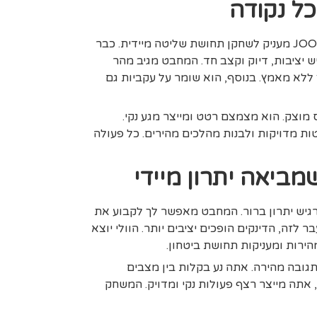
כל נקודה
ה–Agassi Pro IV 16 של JOOLA מעניק לשחקן תחושת שליטה מיידית. כבר
יציבות, דיוק וקצב חד. המחבט מגיב מהר
א מאמץ. בנוסף, הוא שומר על עקביות גם
סיף בסיס מוצק. הוא מצמצם רטט ומייצר מגע נקי.
ות מדויקות ולבנות מהלכים מהירים. כל פעולה
ביאה יתרון מיידי
יש יתרון ברור. המחבט מאפשר לך לקבוע את
לזה, הדינקים הופכים יציבים יותר. הוולי יוצא
הירות ומעניקות תחושת ביטחון.
ובה מהירה. אתה נע בקלות בין מצבים
, אתה מייצר רצף פעולות נקי ומדויק. המשחק